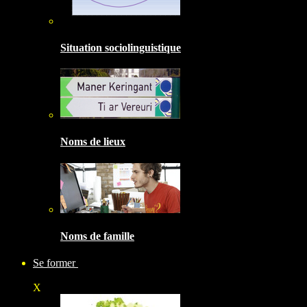
Situation sociolinguistique
Noms de lieux
Noms de famille
Se former
X