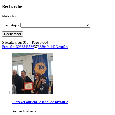
Recherche
Mots clés
Thématique
5 résultats sur 316 - Page 37/64
Première
32
33
34
35
36
37
38
39
40
41
42
Dernière
Plozévet obtient le label de niveau 2
Ya d'ar brezhoneg