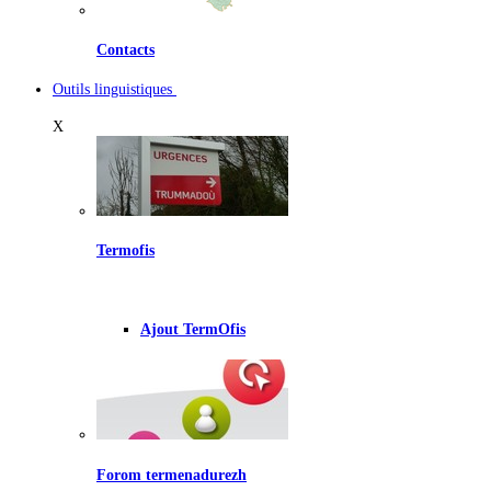
Contacts
Outils linguistiques
X
Termofis
Ajout TermOfis
Forom termenadurezh