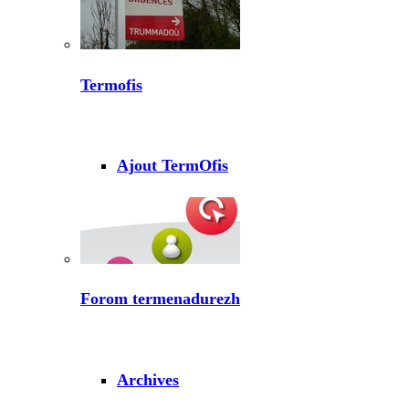
Termofis
Ajout TermOfis
Forom termenadurezh
Archives