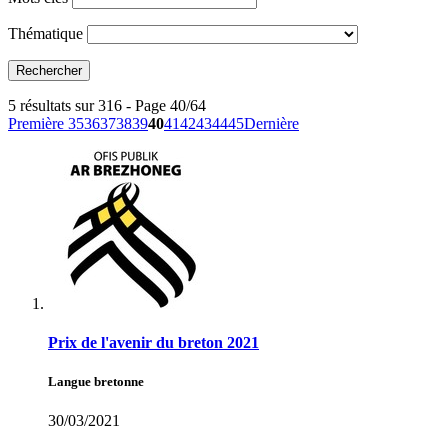
Thématique
5 résultats sur 316 - Page 40/64
Première
35
36
37
38
39
40
41
42
43
44
45
Dernière
Prix de l'avenir du breton 2021
Langue bretonne
30/03/2021