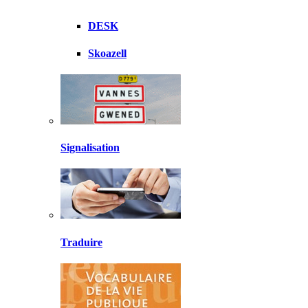
DESK
Skoazell
Signalisation
Traduire