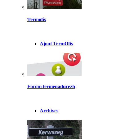
Termofis
Ajout TermOfis
Forom termenadurezh
Archives