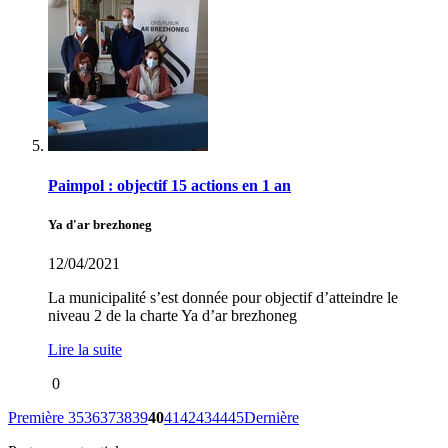
Paimpol : objectif 15 actions en 1 an
Ya d'ar brezhoneg
12/04/2021
La municipalité s’est donnée pour objectif d’atteindre le
niveau 2 de la charte Ya d’ar brezhoneg
Lire la suite
0
Première
35
36
37
38
39
40
41
42
43
44
45
Dernière