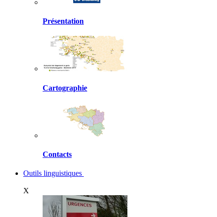
Présentation
Cartographie
Contacts
Outils linguistiques
X