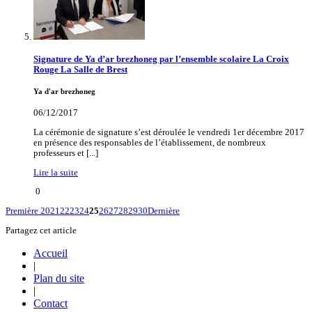
Signature de Ya d’ar brezhoneg par l’ensemble scolaire La Croix
Rouge La Salle de Brest
Ya d'ar brezhoneg
06/12/2017
La cérémonie de signature s’est déroulée le vendredi 1er décembre 2017
en présence des responsables de l’établissement, de nombreux
professeurs et [...]
Lire la suite
0
Première
20
21
22
23
24
25
26
27
28
29
30
Dernière
Partagez cet article
Accueil
|
Plan du site
|
Contact