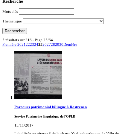
Recherche
Mots clés
Thématique
5 résultats sur 316 - Page 25/64
Première
20
21
22
23
24
25
26
27
28
29
30
Dernière
Parcours patrimonial bilingue à Rostrenen
Service Patrimoine linguistique de l'OPLB
13/11/2017
Labellisée au niveau 3 de la charte Ya d’ar brezhoneg, la Ville de