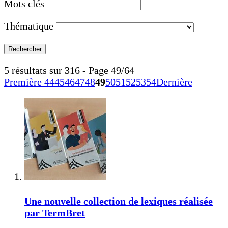
Mots clés
Thématique
5 résultats sur 316 - Page 49/64
Première
44
45
46
47
48
49
50
51
52
53
54
Dernière
Une nouvelle collection de lexiques réalisée
par TermBret