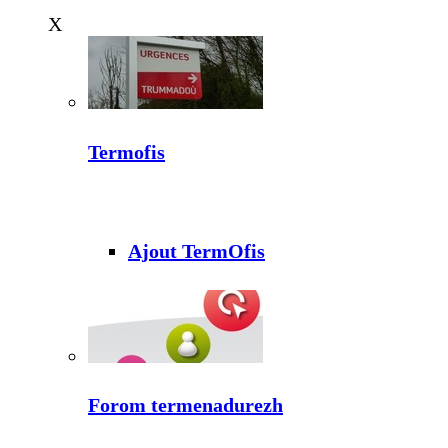
X
Termofis
Ajout TermOfis
Forom termenadurezh