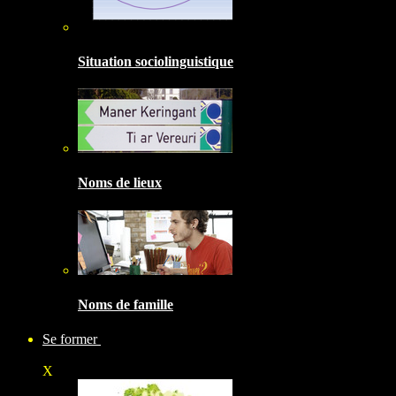
Situation sociolinguistique
Noms de lieux
Noms de famille
Se former
X