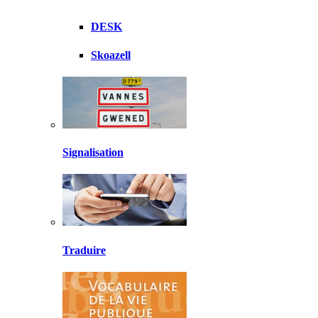
DESK
Skoazell
Signalisation
Traduire