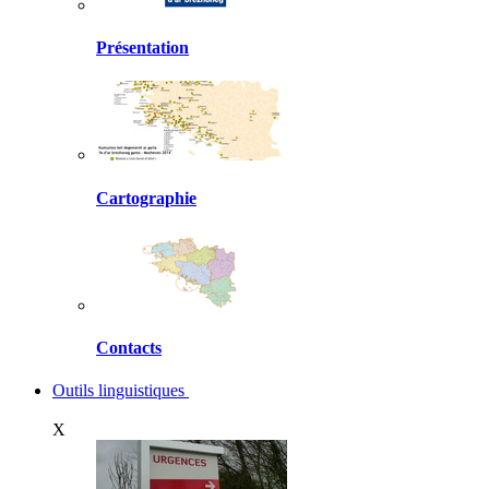
Présentation
Cartographie
Contacts
Outils linguistiques
X