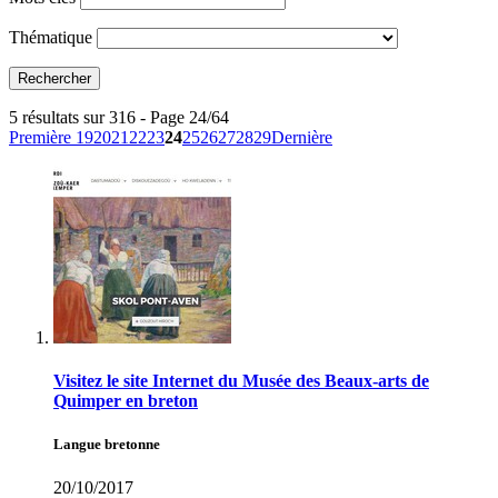
Thématique
5 résultats sur 316 - Page 24/64
Première
19
20
21
22
23
24
25
26
27
28
29
Dernière
Visitez le site Internet du Musée des Beaux-arts de
Quimper en breton
Langue bretonne
20/10/2017