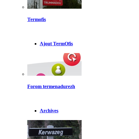
Termofis
Ajout TermOfis
Forom termenadurezh
Archives