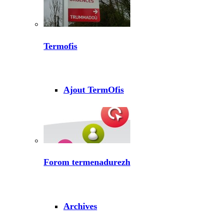
Termofis
Ajout TermOfis
Forom termenadurezh
Archives