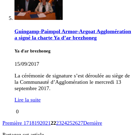
Guingamp-Paimpol Armor-Argoat Agglomération
a signé la charte Ya d’ar brezhoneg
Ya d'ar brezhoneg
15/09/2017
La cérémonie de signature s’est déroulée au siège de
la Communauté d’Agglomération le mercredi 13
septembre 2017.
Lire la suite
0
Première
17
18
19
20
21
22
23
24
25
26
27
Dernière
Partagez cet article