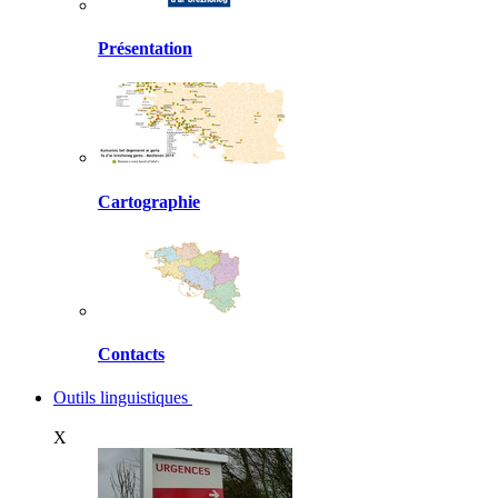
Présentation
Cartographie
Contacts
Outils linguistiques
X