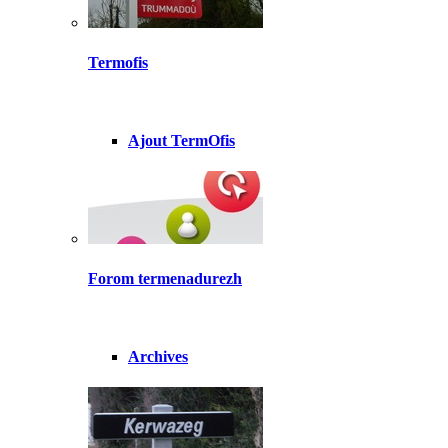
Termofis
Ajout TermOfis
Forom termenadurezh
Archives