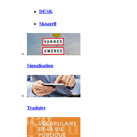
DESK
Skoazell
Signalisation
Traduire