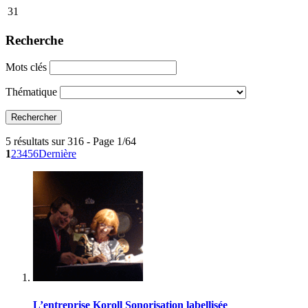
31
Recherche
Mots clés
Thématique
5 résultats sur 316 - Page 1/64
1
2
3
4
5
6
Dernière
L’entreprise Koroll Sonorisation labellisée