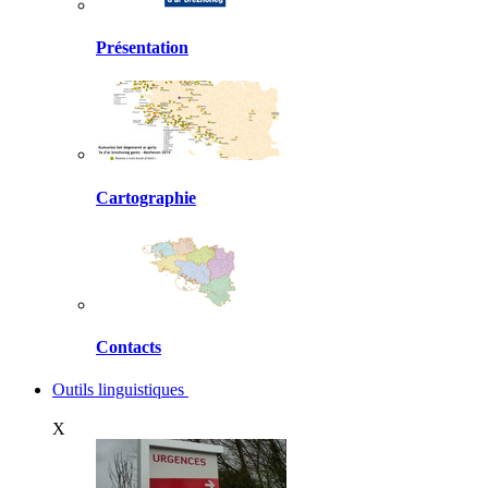
Présentation
Cartographie
Contacts
Outils linguistiques
X