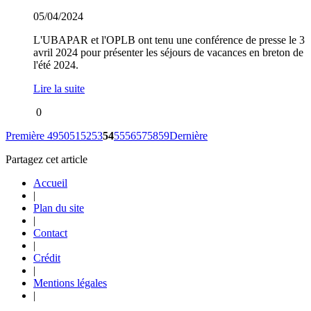
05/04/2024
L'UBAPAR et l'OPLB ont tenu une conférence de presse le 3
avril 2024 pour présenter les séjours de vacances en breton de
l'été 2024.
Lire la suite
0
Première
49
50
51
52
53
54
55
56
57
58
59
Dernière
Partagez cet article
Accueil
|
Plan du site
|
Contact
|
Crédit
|
Mentions légales
|