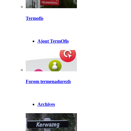
Termofis
Ajout TermOfis
Forom termenadurezh
Archives