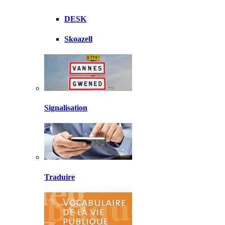
DESK
Skoazell
Signalisation
Traduire