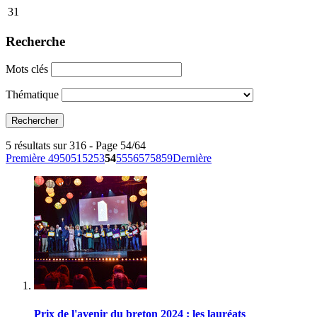
31
Recherche
Mots clés
Thématique
5 résultats sur 316 - Page 54/64
Première
49
50
51
52
53
54
55
56
57
58
59
Dernière
Prix de l'avenir du breton 2024 : les lauréats