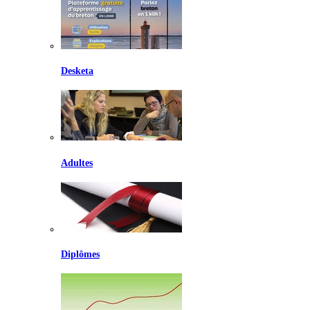
Desketa
Adultes
Diplômes