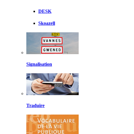
DESK
Skoazell
Signalisation
Traduire