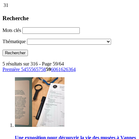
31
Recherche
Mots clés
Thématique
5 résultats sur 316 - Page 59/64
Première
54
55
56
57
58
59
60
61
62
63
64
Une exposition pour découvrir la vie des musées à Vannes