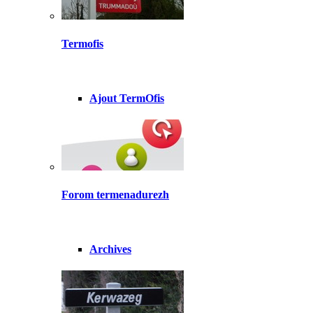
Termofis
Ajout TermOfis
Forom termenadurezh
Archives