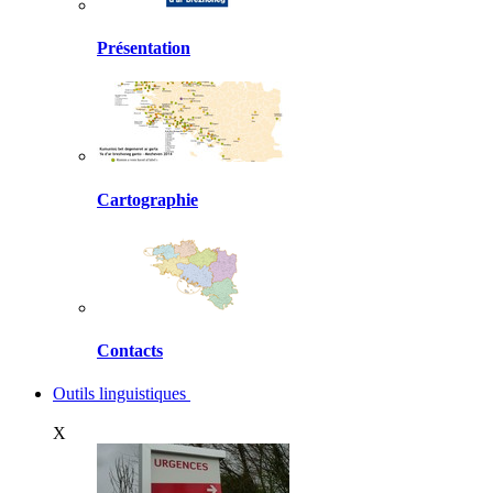
Présentation
Cartographie
Contacts
Outils linguistiques
X