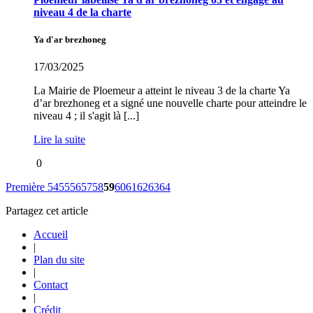
niveau 4 de la charte
Ya d'ar brezhoneg
17/03/2025
La Mairie de Ploemeur a atteint le niveau 3 de la charte Ya
d’ar brezhoneg et a signé une nouvelle charte pour atteindre le
niveau 4 ; il s'agit là [...]
Lire la suite
0
Première
54
55
56
57
58
59
60
61
62
63
64
Partagez cet article
Accueil
|
Plan du site
|
Contact
|
Crédit