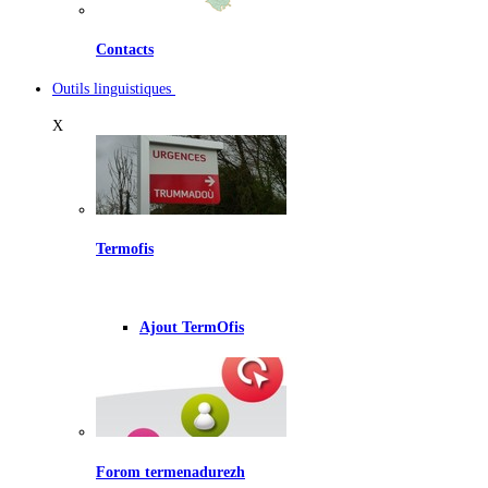
Contacts
Outils linguistiques
X
Termofis
Ajout TermOfis
Forom termenadurezh