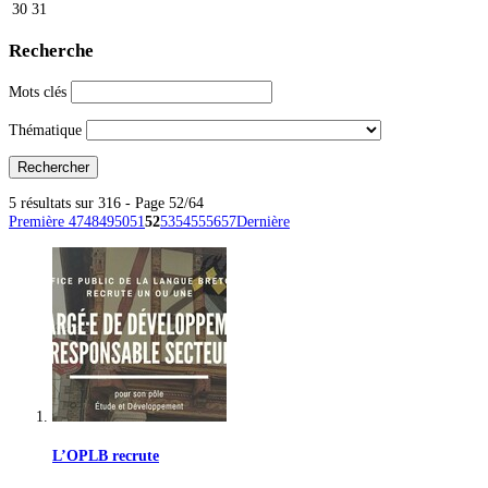
30
31
Recherche
Mots clés
Thématique
5 résultats sur 316 - Page 52/64
Première
47
48
49
50
51
52
53
54
55
56
57
Dernière
L’OPLB recrute