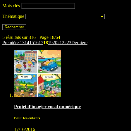
Mots clés
Thématique
5 résultats sur 316 - Page 18/64
Première
13
14
15
16
17
18
19
20
21
22
23
Dernière
Projet d’imagier vocal numérique
Pour les enfants
17/10/2016