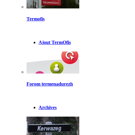
Termofis
Ajout TermOfis
Forom termenadurezh
Archives