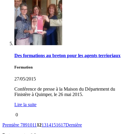
Des formations au breton pour les agents terrioriaux
Formation
27/05/2015
Conférence de presse à la Maison du Département du
Finistère à Quimper, le 26 mai 2015.
Lire la suite
0
Première
7
8
9
10
11
12
13
14
15
16
17
Dernière