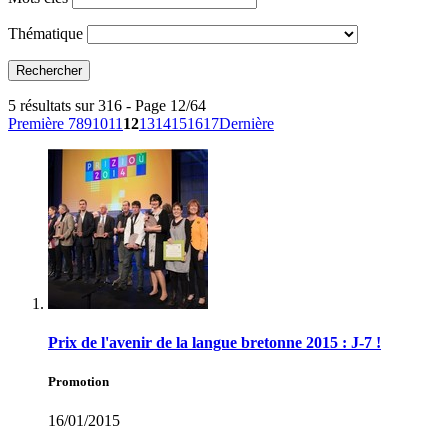
Thématique
5 résultats sur 316 - Page 12/64
Première
7
8
9
10
11
12
13
14
15
16
17
Dernière
Prix de l'avenir de la langue bretonne 2015 : J-7 !
Promotion
16/01/2015