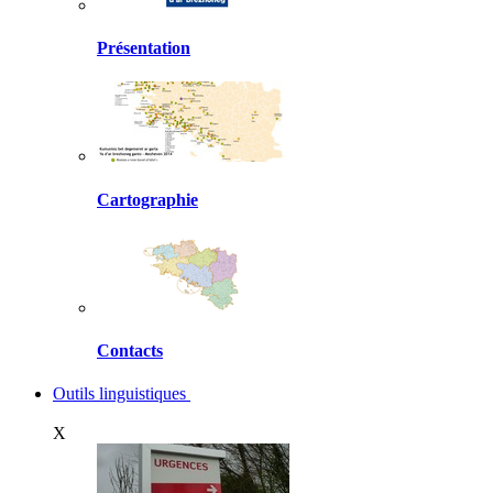
Présentation
Cartographie
Contacts
Outils linguistiques
X