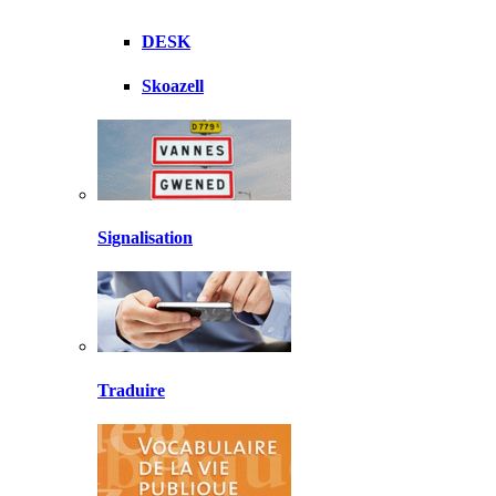
DESK
Skoazell
Signalisation
Traduire