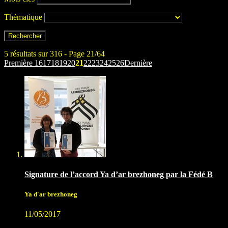
Thématique
5 résultats sur 316 - Page 21/64
Première
16
17
18
19
20
21
22
23
24
25
26
Dernière
Signature de l’accord Ya d’ar brezhoneg par la Fédé B
Ya d'ar brezhoneg
11/05/2017