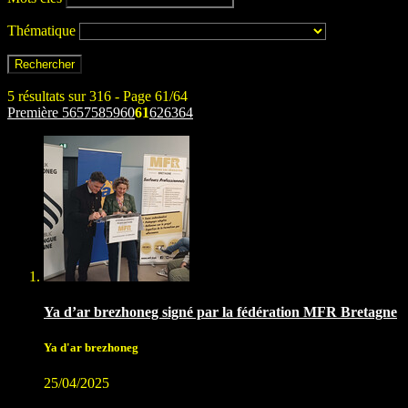
Thématique
5 résultats sur 316 - Page 61/64
Première
56
57
58
59
60
61
62
63
64
Ya d’ar brezhoneg signé par la fédération MFR Bretagne
Ya d'ar brezhoneg
25/04/2025