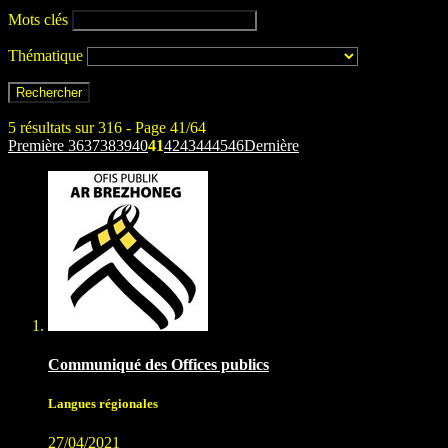
Mots clés
Thématique
5 résultats sur 316 - Page 41/64
Première
36
37
38
39
40
41
42
43
44
45
46
Dernière
Communiqué des Offices publics
Langues régionales
27/04/2021