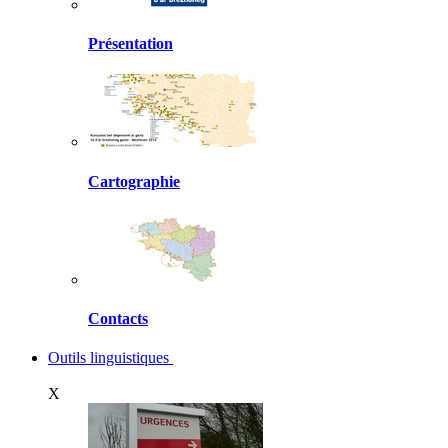
Présentation
Cartographie
Contacts
Outils linguistiques
X