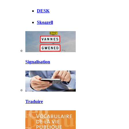
DESK
Skoazell
Signalisation
Traduire