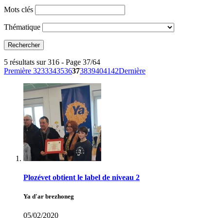
Mots clés
Thématique
5 résultats sur 316 - Page 37/64
Première
32
33
34
35
36
37
38
39
40
41
42
Dernière
Plozévet obtient le label de niveau 2
Ya d'ar brezhoneg
05/02/2020