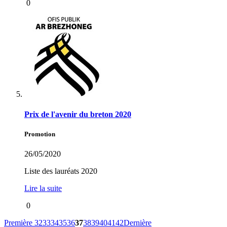
0
Prix de l'avenir du breton 2020
Promotion
26/05/2020
Liste des lauréats 2020
Lire la suite
0
Première
32
33
34
35
36
37
38
39
40
41
42
Dernière