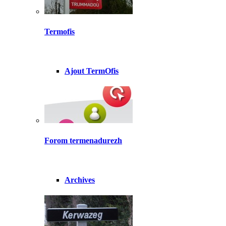
Termofis
Ajout TermOfis
Forom termenadurezh
Archives