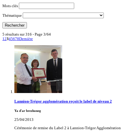
Mots clés
Thématique
5 résultats sur 316 - Page 3/64
1
2
3
4
5
6
7
8
Dernière
Lannion-Trégor agglomération reçoit le label de niveau 2
Ya d'ar brezhoneg
25/04/2013
Cérémonie de remise du Label 2 à Lannion-Trégor Agglomération