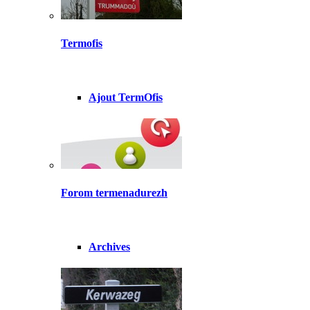
Termofis
Ajout TermOfis
Forom termenadurezh
Archives