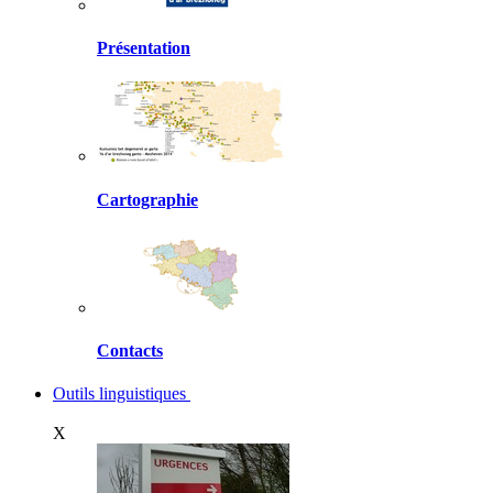
Présentation
Cartographie
Contacts
Outils linguistiques
X