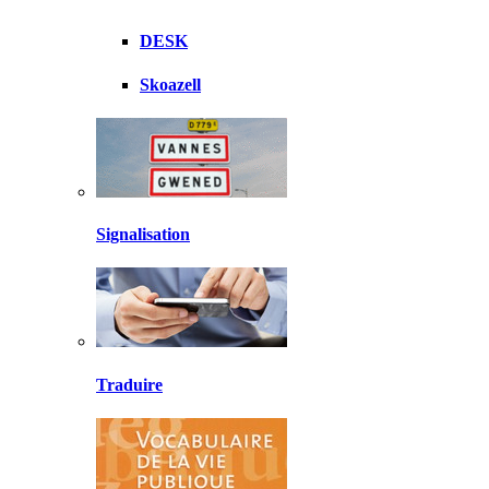
DESK
Skoazell
Signalisation
Traduire