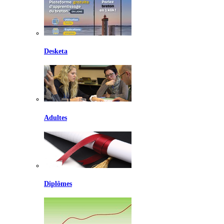
Desketa
Adultes
Diplômes