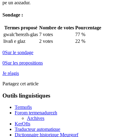
pe un aozadur.
Sondage :
Termes proposé
Nombre de votes
Pourcentage
gwalc'herezh-glas
7 votes
77 %
livañ e glaz
2 votes
22 %
0
Sur le sondage
0
Sur les propositions
Je réagis
Partagez cet article
Outils linguistiques
Termofis
Forom termenadurezh
Archives
KerOfis
Traducteur automatique
Dictionnaire historique Meurgorf