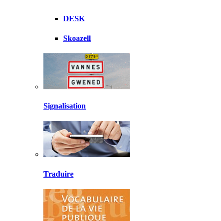
DESK
Skoazell
Signalisation
Traduire