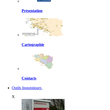
Présentation
Cartographie
Contacts
Outils linguistiques
X