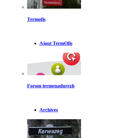
Termofis
Ajout TermOfis
Forom termenadurezh
Archives