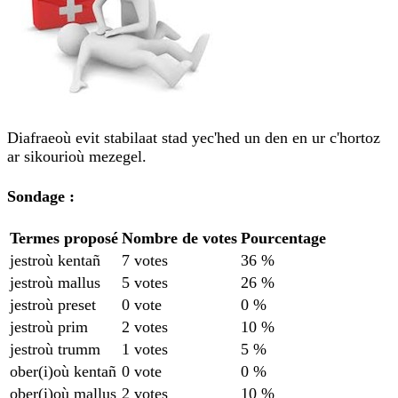
Diafraeoù evit stabilaat stad yec'hed un den en ur c'hortoz
ar sikourioù mezegel.
Sondage :
Termes proposé
Nombre de votes
Pourcentage
jestroù kentañ
7 votes
36 %
jestroù mallus
5 votes
26 %
jestroù preset
0 vote
0 %
jestroù prim
2 votes
10 %
jestroù trumm
1 votes
5 %
ober(i)où kentañ
0 vote
0 %
ober(i)où mallus
2 votes
10 %