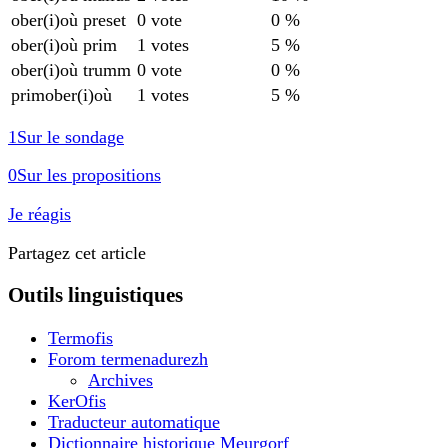
ober(i)où preset
0 vote
0 %
ober(i)où prim
1 votes
5 %
ober(i)où trumm
0 vote
0 %
primober(i)où
1 votes
5 %
1
Sur le sondage
0
Sur les propositions
Je réagis
Partagez cet article
Outils linguistiques
Termofis
Forom termenadurezh
Archives
KerOfis
Traducteur automatique
Dictionnaire historique Meurgorf