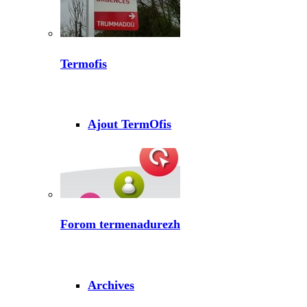
Termofis
Ajout TermOfis
Forom termenadurezh
Archives