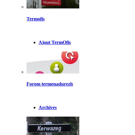
Termofis
Ajout TermOfis
Forom termenadurezh
Archives