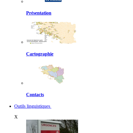
Présentation
Cartographie
Contacts
Outils linguistiques
X