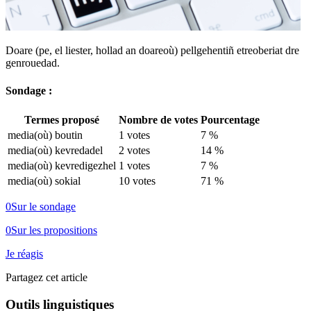
Doare (pe, el liester, hollad an doareoù) pellgehentiñ etreoberiat dre
genrouedad.
Sondage :
Termes proposé
Nombre de votes
Pourcentage
media(où) boutin
1 votes
7 %
media(où) kevredadel
2 votes
14 %
media(où) kevredigezhel
1 votes
7 %
media(où) sokial
10 votes
71 %
0
Sur le sondage
0
Sur les propositions
Je réagis
Partagez cet article
Outils linguistiques