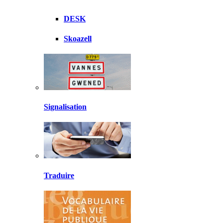
DESK
Skoazell
Signalisation
Traduire