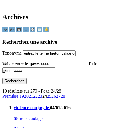
Archives
Recherchez une archive
Toponyme
Validé entre le
Et le
10 résultats sur 279 - Page 24/28
Première
19
20
21
22
23
24
25
26
27
28
violence conjugale
04/01/2016
0
Sur le sondage