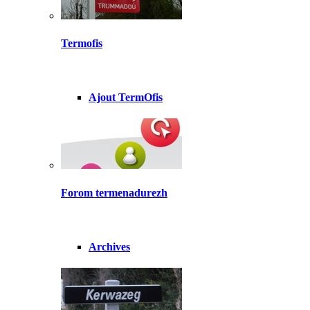
Termofis
Ajout TermOfis
Forom termenadurezh
Archives