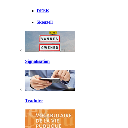
DESK
Skoazell
Signalisation
Traduire