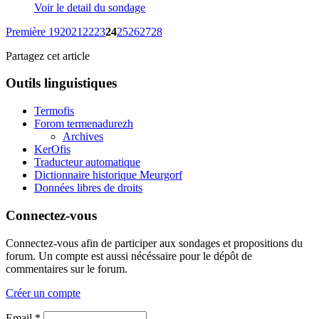
Voir le detail du sondage
Première
19
20
21
22
23
24
25
26
27
28
Partagez cet article
Outils linguistiques
Termofis
Forom termenadurezh
Archives
KerOfis
Traducteur automatique
Dictionnaire historique Meurgorf
Données libres de droits
Connectez-vous
Connectez-vous afin de participer aux sondages et propositions du
forum. Un compte est aussi nécéssaire pour le dépôt de
commentaires sur le forum.
Créer un compte
Email *