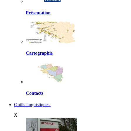
Présentation
Cartographie
Contacts
Outils linguistiques
X