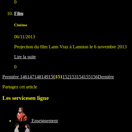
0
Film
Cinéma
06/11/2013
Projection du film Lann Vraz à Lannion le 6 novembre 2013
Lire la suite
0
Première
146
147
148
149
150
151
152
153
154
155
156
Dernière
Partagez cet article
Les services
en ligne
Enseignement