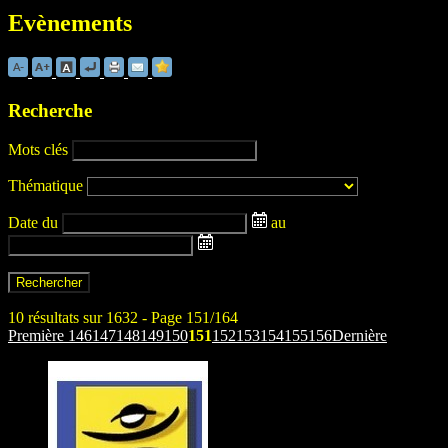
Evènements
Recherche
Mots clés
Thématique
Date
du
au
10 résultats sur 1632 - Page 151/164
Première
146
147
148
149
150
151
152
153
154
155
156
Dernière