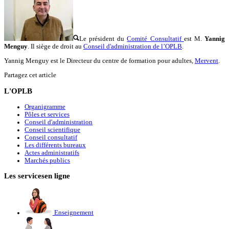
Le président du
Comité Consultatif
est M.
Yannig
Menguy
. Il siège de droit au
Conseil d'administration de l’OPLB
.
Yannig Menguy est le Directeur du centre de formation pour adultes,
Mervent
.
Partagez cet article
L'OPLB
Organigramme
Pôles et services
Conseil d'administration
Conseil scientifique
Conseil consultatif
Les différents bureaux
Actes administratifs
Marchés publics
Les services
en ligne
Enseignement