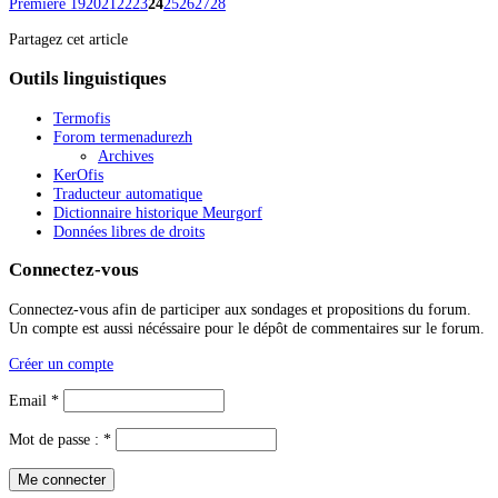
Première
19
20
21
22
23
24
25
26
27
28
Partagez cet article
Outils linguistiques
Termofis
Forom termenadurezh
Archives
KerOfis
Traducteur automatique
Dictionnaire historique Meurgorf
Données libres de droits
Connectez-vous
Connectez-vous afin de participer aux sondages et propositions du forum.
Un compte est aussi nécéssaire pour le dépôt de commentaires sur le forum.
Créer un compte
Email *
Mot de passe : *