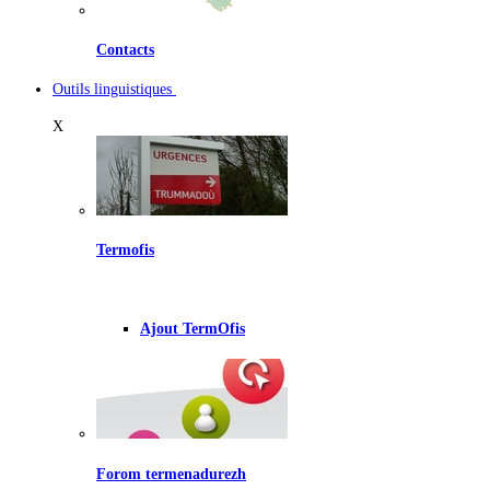
Contacts
Outils linguistiques
X
Termofis
Ajout TermOfis
Forom termenadurezh