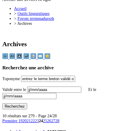
Accueil
>
Outils linguistiques
>
Forom termenadurezh
>
Archives
Archives
Recherchez une archive
Toponyme
Validé entre le
Et le
10 résultats sur 279 - Page 24/28
Première
19
20
21
22
23
24
25
26
27
28