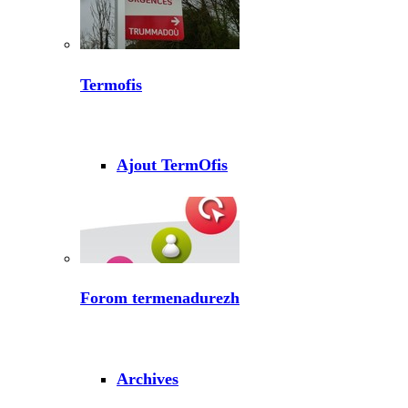
Termofis
Ajout TermOfis
Forom termenadurezh
Archives