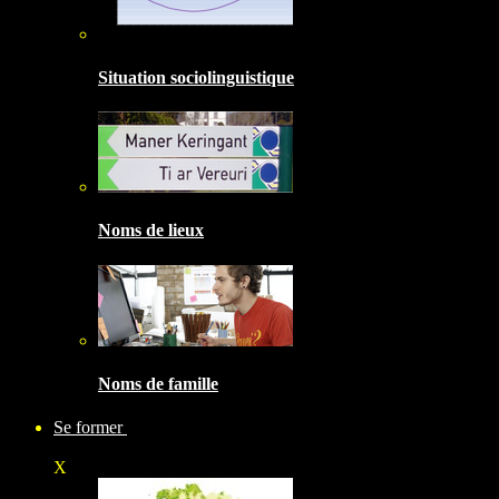
Situation sociolinguistique
Noms de lieux
Noms de famille
Se former
X