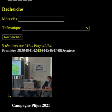
Recherche
Mots clés
Thématique
5 résultats sur 316 - Page 43/64
Première
38
39
40
41
42
43
44
45
46
47
48
Dernière
Campagne Plijus 2021