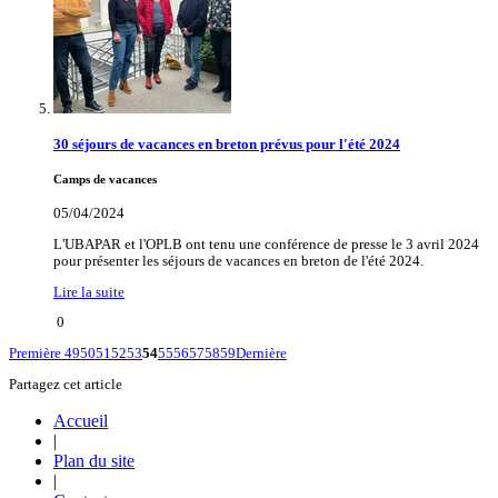
30 séjours de vacances en breton prévus pour l'été 2024
Camps de vacances
05/04/2024
L'UBAPAR et l'OPLB ont tenu une conférence de presse le 3 avril 2024
pour présenter les séjours de vacances en breton de l'été 2024.
Lire la suite
0
Première
49
50
51
52
53
54
55
56
57
58
59
Dernière
Partagez cet article
Accueil
|
Plan du site
|