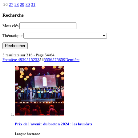
26
27
28
29
30
31
Recherche
Mots clés
Thématique
5 résultats sur 316 - Page 54/64
Première
49
50
51
52
53
54
55
56
57
58
59
Dernière
Prix de l'avenir du breton 2024 : les lauréats
Langue bretonne