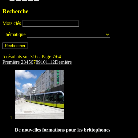
Recherche
Mots clés
Thématique
5 résultats sur 316 - Page 7/64
Première
2
3
4
5
6
7
8
9
10
11
12
Dernière
De nouvelles formations pour les brittophones