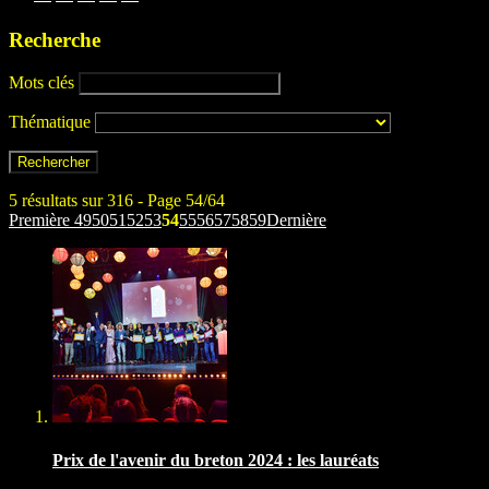
Recherche
Mots clés
Thématique
5 résultats sur 316 - Page 54/64
Première
49
50
51
52
53
54
55
56
57
58
59
Dernière
Prix de l'avenir du breton 2024 : les lauréats