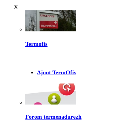
X
Termofis
Ajout TermOfis
Forom termenadurezh