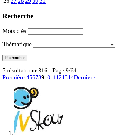
26
27
28
29
30
31
Recherche
Mots clés
Thématique
5 résultats sur 316 - Page 9/64
Première
4
5
6
7
8
9
10
11
12
13
14
Dernière