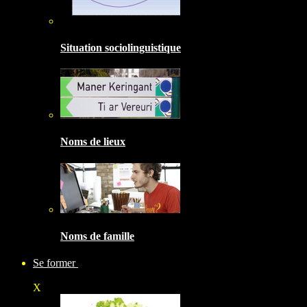
Situation sociolinguistique
Noms de lieux
Noms de famille
Se former
X