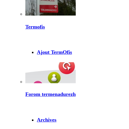
Termofis
Ajout TermOfis
Forom termenadurezh
Archives