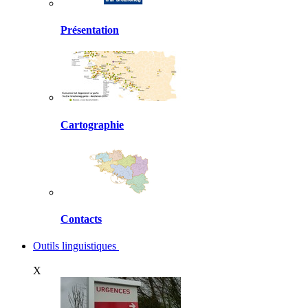
Présentation
Cartographie
Contacts
Outils linguistiques
X