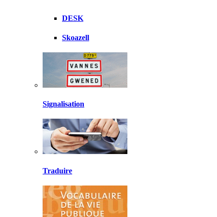
DESK
Skoazell
Signalisation
Traduire