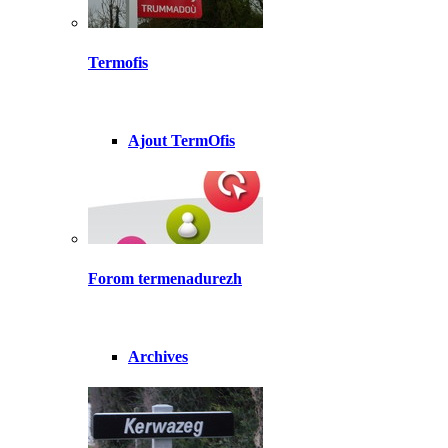
Termofis
Ajout TermOfis
Forom termenadurezh
Archives