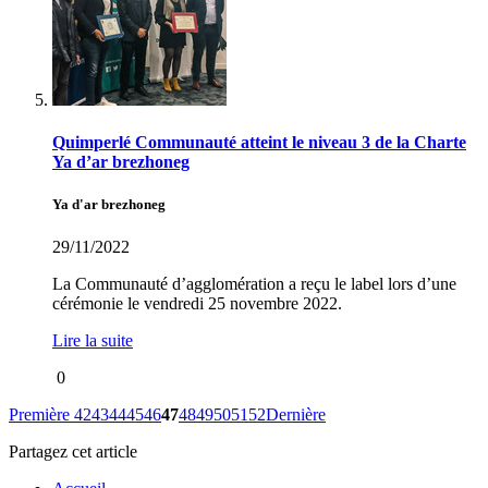
Quimperlé Communauté atteint le niveau 3 de la Charte
Ya d’ar brezhoneg
Ya d'ar brezhoneg
29/11/2022
La Communauté d’agglomération a reçu le label lors d’une
cérémonie le vendredi 25 novembre 2022.
Lire la suite
0
Première
42
43
44
45
46
47
48
49
50
51
52
Dernière
Partagez cet article