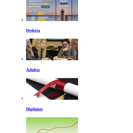
Desketa
Adultes
Diplômes