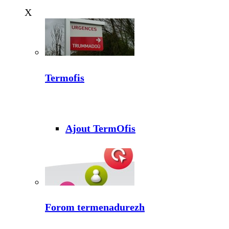
X
Termofis
Ajout TermOfis
Forom termenadurezh