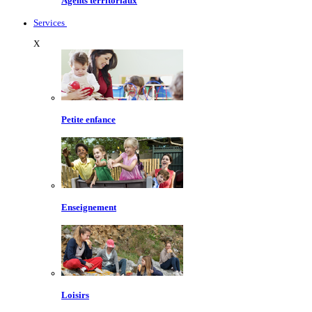
Agents territoriaux
Services
X
Petite enfance
Enseignement
Loisirs