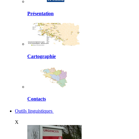
Présentation
Cartographie
Contacts
Outils linguistiques
X