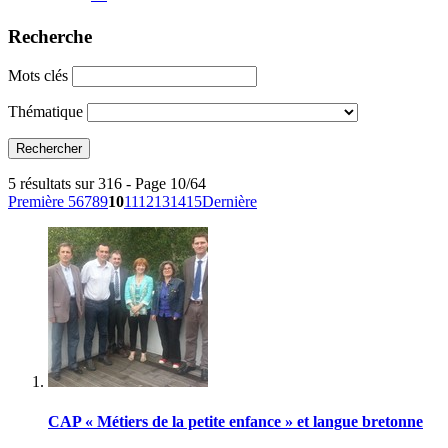
Recherche
Mots clés
Thématique
5 résultats sur 316 - Page 10/64
Première
5
6
7
8
9
10
11
12
13
14
15
Dernière
CAP « Métiers de la petite enfance » et langue bretonne