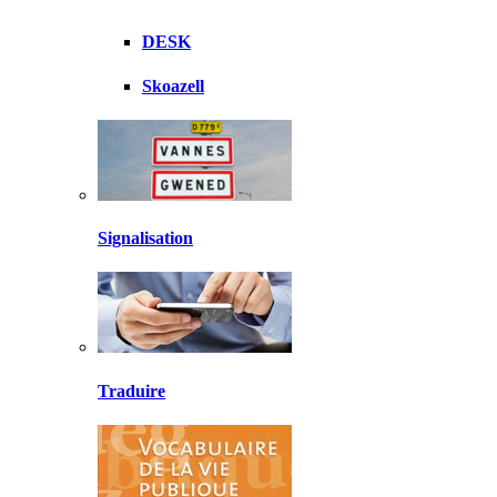
DESK
Skoazell
Signalisation
Traduire