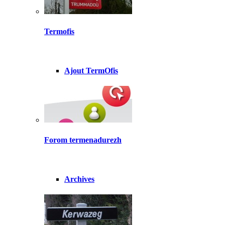
Termofis
Ajout TermOfis
Forom termenadurezh
Archives