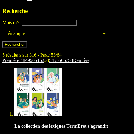
Recherche
Mots clés
Thématique
5 résultats sur 316 - Page 53/64
Première
48
49
50
51
52
53
54
55
56
57
58
Dernière
La collection des lexiques TermBret s'agrandit