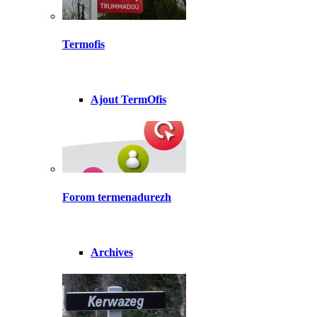
Termofis
Ajout TermOfis
Forom termenadurezh
Archives