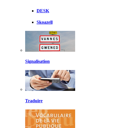
DESK
Skoazell
Signalisation
Traduire