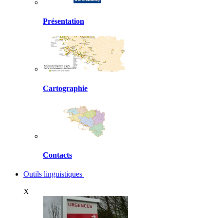
Présentation
Cartographie
Contacts
Outils linguistiques
X