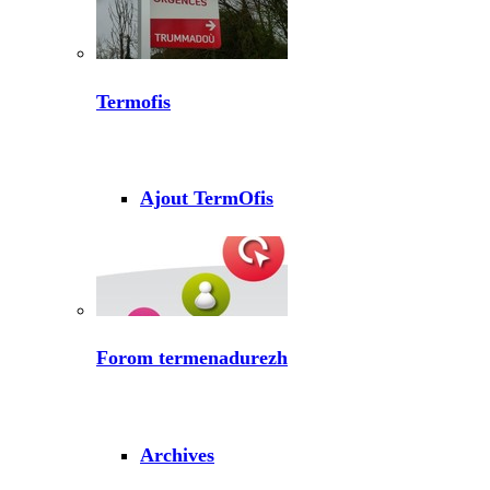
Termofis
Ajout TermOfis
Forom termenadurezh
Archives