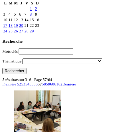
L
M
M
J
V
S
D
1
2
3
4
5
6
7
8
9
10
11
12
13
14
15
16
17
18
19
20
21
22
23
24
25
26
27
28
29
Recherche
Mots clés
Thématique
5 résultats sur 316 - Page 57/64
Première
52
53
54
55
56
57
58
59
60
61
62
Dernière