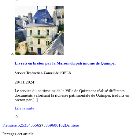
Livrets en breton par la Maison du patrimoine de Quimper
Service Traduction-Conseil de l'OPLB
28/11/2024
Le service du patrimoine de la Ville de Quimper a réalisé différents
documents valorisant la richesse patrimoniale de Quimper, traduits en
breton par [...]
Lire la suite
0
Première
52
53
54
55
56
57
58
59
60
61
62
Dernière
Partagez cet article