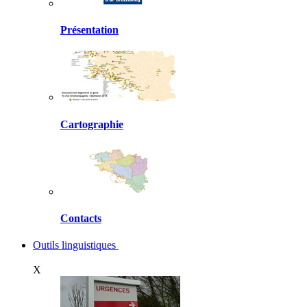
Présentation
Cartographie
Contacts
Outils linguistiques
X