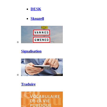
DESK
Skoazell
Signalisation
Traduire