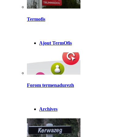
Termofis
Ajout TermOfis
Forom termenadurezh
Archives