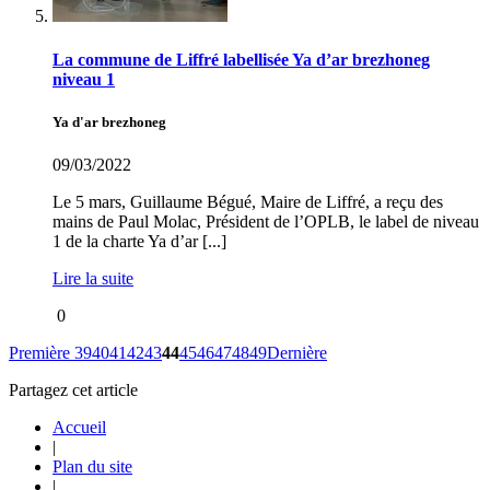
La commune de Liffré labellisée Ya d’ar brezhoneg
niveau 1
Ya d'ar brezhoneg
09/03/2022
Le 5 mars, Guillaume Bégué, Maire de Liffré, a reçu des
mains de Paul Molac, Président de l’OPLB, le label de niveau
1 de la charte Ya d’ar [...]
Lire la suite
0
Première
39
40
41
42
43
44
45
46
47
48
49
Dernière
Partagez cet article
Accueil
|
Plan du site
|