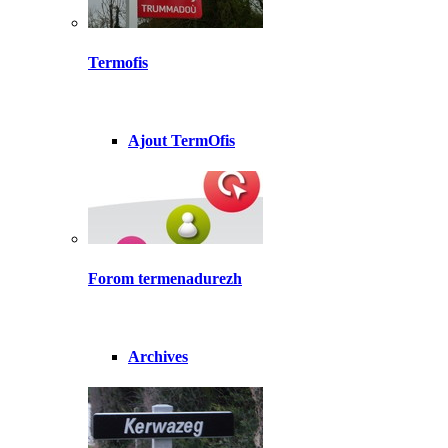
Termofis
Ajout TermOfis
Forom termenadurezh
Archives