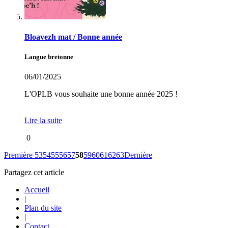
Bloavezh mat / Bonne année
Langue bretonne
06/01/2025
L'OPLB vous souhaite une bonne année 2025 !
Lire la suite
0
Première
53
54
55
56
57
58
59
60
61
62
63
Dernière
Partagez cet article
Accueil
|
Plan du site
|
Contact