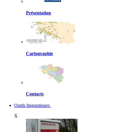
Présentation
Cartographie
Contacts
Outils linguistiques
X